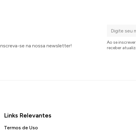
Seu
e-
Ao se inscreve
Inscreva-se na nossa newsletter!
receber atuali
mail
Links Relevantes
Termos de Uso