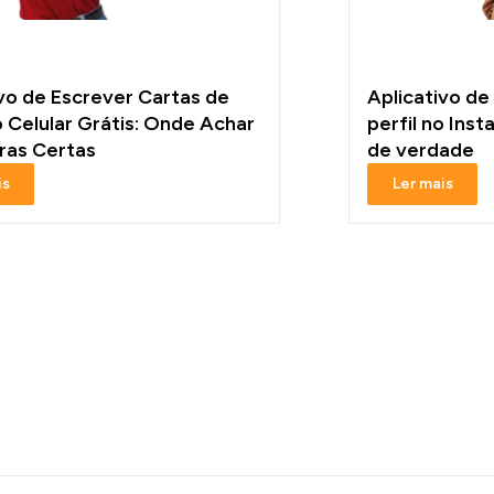
ivo de Escrever Cartas de
Aplicativo de
 Celular Grátis: Onde Achar
perfil no Ins
vras Certas
de verdade
is
Ler mais