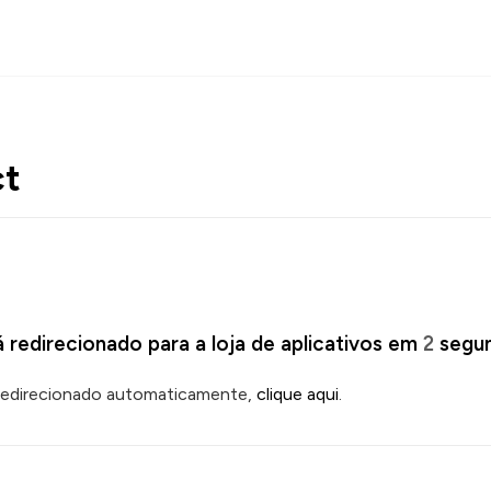
ct
 redirecionado para a loja de aplicativos em
1
segun
 redirecionado automaticamente,
clique aqui
.