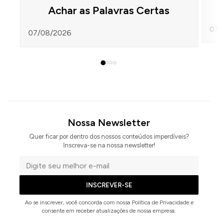
Achar as Palavras Certas
07
07/08/2026
Nossa Newsletter
Quer ficar por dentro dos nossos conteúdos imperdíveis?
Inscreva-se na nossa newsletter!
Seu
e-
INSCREVER-SE
mail
Ao se inscrever, você concorda com nossa Política de Privacidade e
consente em receber atualizações de nossa empresa.