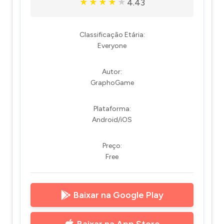
4.43
★
★
★
★
★
Classificação Etária:
Everyone
Autor:
GraphoGame
Plataforma:
Android/iOS
Preço:
Free
Baixar na Google Play
Baixar na App Store