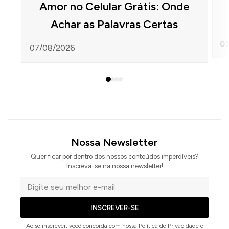
Amor no Celular Grátis: Onde
Achar as Palavras Certas
07
07/08/2026
Nossa Newsletter
Quer ficar por dentro dos nossos conteúdos imperdíveis?
Inscreva-se na nossa newsletter!
Seu
e-
INSCREVER-SE
mail
Ao se inscrever, você concorda com nossa Política de Privacidade e