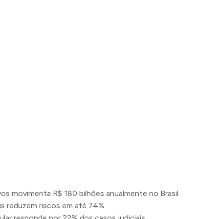
s movimenta R$ 180 bilhões anualmente no Brasil
ais reduzem riscos em até 74%
lar responde por 22% dos casos judiciais