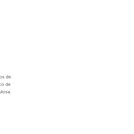
os de
co de
losa.