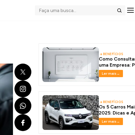
Abrir me
Buscar
BENEFÍCIOS
Como Consultar
uma Empresa: P
X
Seguro
Ler mais
→
Instagram
WhatsApp
BENEFÍCIOS
Os 5 Carros Mai
2025: Dicas e A
Facebook
Ler mais
→