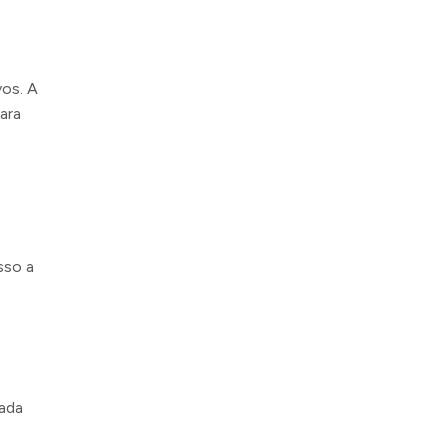
os. A
ara
sso a
ada