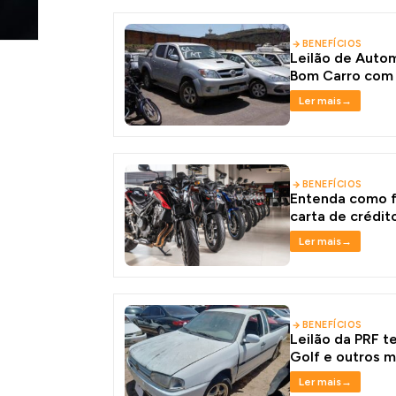
BENEFÍCIOS
Leilão de Auto
Bom Carro com 
Ler mais
→
BENEFÍCIOS
Entenda como f
carta de crédi
Ler mais
→
BENEFÍCIOS
Leilão da PRF t
Golf e outros m
de R$ 400
Ler mais
→