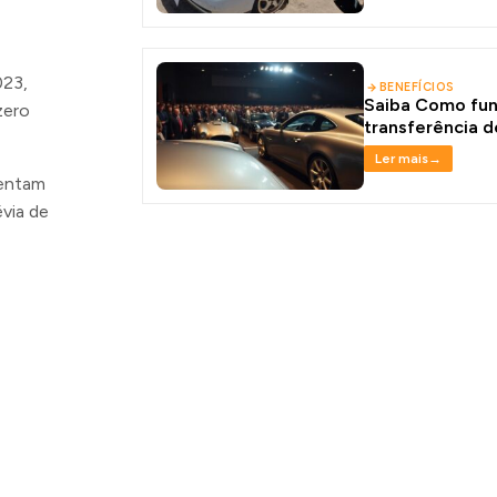
023,
BENEFÍCIOS
Saiba Como fun
zero
transferência d
Ler mais
→
entam
évia de