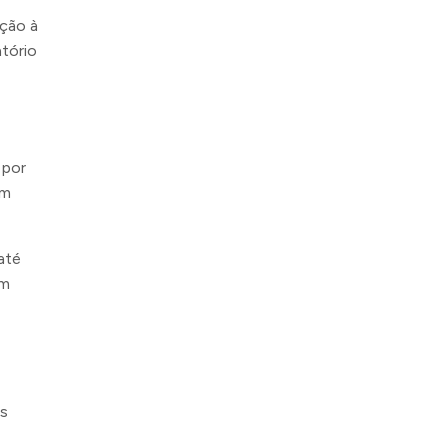
ção à
atório
 por
am
até
om
es