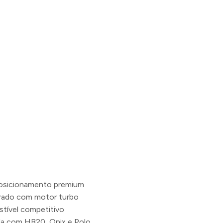
osicionamento premium
rado com motor turbo
ível competitivo
da com HB20, Onix e Polo