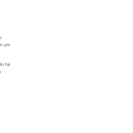
o
om um
do há
m