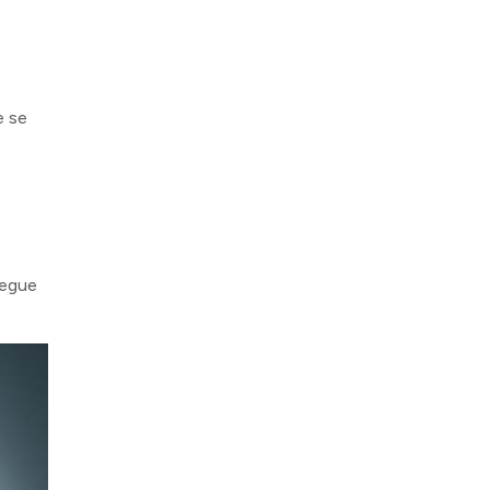
e se
segue