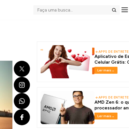
Abrir me
Buscar
APPS DE ENTRET
Aplicativo de E
Celular Grátis:
X
Certas
Ler mais
→
Instagram
WhatsApp
APPS DE ENTRET
AMD Zen 6: o q
processador an
Facebook
Ler mais
→