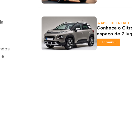
da
APPS DE ENTRET
Conheça o Citr
espaço de 7 lu
Ler mais
→
undos
 e