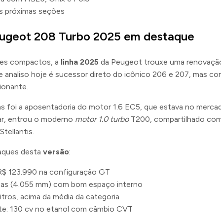
as próximas seções
eugeot 208 Turbo 2025 em destaque
hes compactos, a
linha 2025
da Peugeot trouxe uma renovaçã
ue analiso hoje é sucessor direto do icônico 206 e 207, mas c
ionante.
 foi a aposentadoria do motor 1.6 EC5, que estava no merca
ar, entrou o moderno
motor 1.0 turbo
T200, compartilhado co
tellantis.
taques desta
versão
:
R$ 123.990 na configuração GT
as (4.055 mm) com bom espaço interno
itros, acima da média da categoria
te: 130 cv no etanol com câmbio CVT