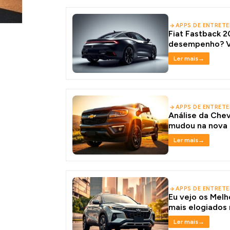
APPS DE ENTRET
Fiat Fastback 2
desempenho? V
Ler mais
→
APPS DE ENTRET
Análise da Che
mudou na nova 
Ler mais
→
APPS DE ENTRET
Eu vejo os Mel
mais elogiados 
Ler mais
→