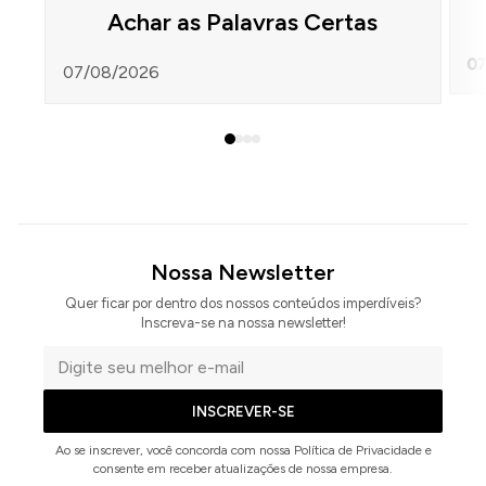
Achar as Palavras Certas
07
07/08/2026
Nossa Newsletter
Quer ficar por dentro dos nossos conteúdos imperdíveis?
Inscreva-se na nossa newsletter!
Seu
e-
INSCREVER-SE
mail
Ao se inscrever, você concorda com nossa Política de Privacidade e
consente em receber atualizações de nossa empresa.