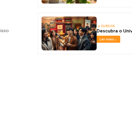
CURSOS
 isso
Descubra o Uni
Ler mais
→