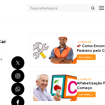
Abrir me
Buscar
air
CURSOS
Como Encontr
Pedreiro pelo C
Ler mais
→
X
Instagram
CURSOS
Alfabetização 
WhatsApp
Começo
Ler mais
→
Facebook